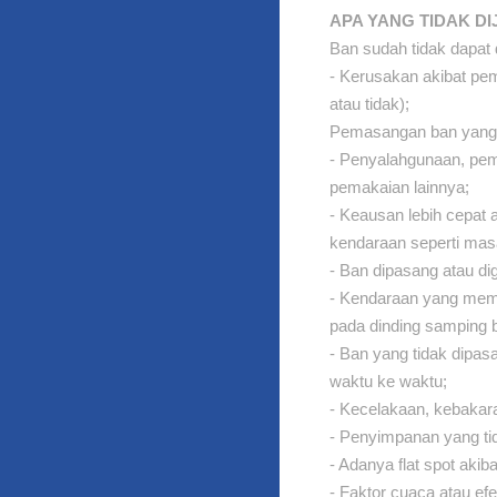
APA YANG TIDAK DI
Ban sudah tidak dapat 
- Kerusakan akibat pema
atau tidak);
Pemasangan ban yang ti
- Penyalahgunaan, pem
pemakaian lainnya;
- Keausan lebih cepat
kendaraan seperti mas
- Ban dipasang atau dig
- Kendaraan yang memb
pada dinding samping 
- Ban yang tidak dipas
waktu ke waktu;
- Kecelakaan, kebakar
- Penyimpanan yang ti
- Adanya flat spot aki
- Faktor cuaca atau ef