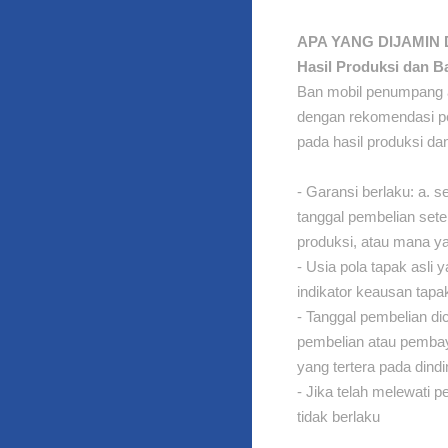
APA YANG DIJAMIN
Hasil Produksi dan B
Ban mobil penumpang a
dengan rekomendasi pem
pada hasil produksi da
- Garansi berlaku: a. s
tanggal pembelian setel
produksi, atau mana ya
- Usia pola tapak asli 
indikator keausan tapa
- Tanggal pembelian di
pembelian atau pembaya
yang tertera pada dind
- Jika telah melewati p
tidak berlaku