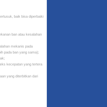
rtusuk, baik bisa diperbaiki
tekanan ban atau kesalahan
salahan mekanis pada
bih pada ban yang sama);
yak;
ks kecepatan yang tertera
an yang diterbitkan dari