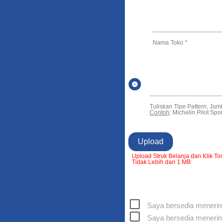
Nama Toko *
album
Tuliskan Tipe Pattern, Ju
Contoh
: Michelin Pilot Sp
Upload
Upload Struk Belanja dan Klik T
Tidak Lebih dari 1 MB
Saya bersedia menerim
Saya bersedia menerim