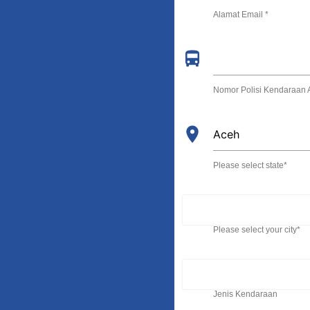
Alamat Email *
directions_bus
Nomor Polisi Kendaraan 
place
Please select state*
Please select your city*
Jenis Kendaraan