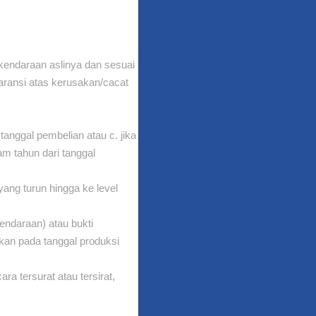
kendaraan aslinya dan sesuai
aransi atas kerusakan/cacat
tanggal pembelian atau c. jika
am tahun dari tanggal
yang turun hingga ke level
endaraan) atau bukti
rkan pada tanggal produksi
ra tersurat atau tersirat,