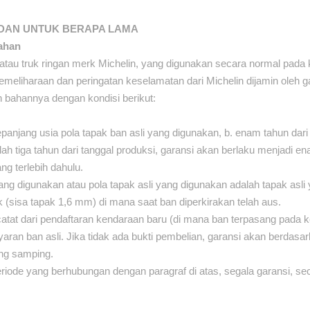
 DAN UNTUK BERAPA LAMA
ahan
tau truk ringan merk Michelin, yang digunakan secara normal pada 
eliharaan dan peringatan keselamatan dari Michelin dijamin oleh g
n bahannya dengan kondisi berikut:
epanjang usia pola tapak ban asli yang digunakan, b. enam tahun dari 
ah tiga tahun dari tanggal produksi, garansi akan berlaku menjadi en
ng terlebih dahulu.
yang digunakan atau pola tapak asli yang digunakan adalah tapak asli 
k (sisa tapak 1,6 mm) di mana saat ban diperkirakan telah aus.
catat dari pendaftaran kendaraan baru (di mana ban terpasang pada k
ran ban asli. Jika tidak ada bukti pembelian, garansi akan berdasa
ing samping.
eriode yang berhubungan dengan paragraf di atas, segala garansi, seca