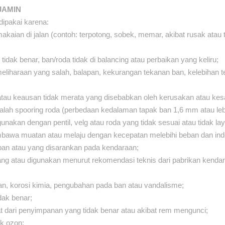
JAMIN
dipakai karena:
kaian di jalan (contoh: terpotong, sobek, memar, akibat rusak atau te
dak benar, ban/roda tidak di balancing atau perbaikan yang keliru;
eliharaan yang salah, balapan, kekurangan tekanan ban, kelebihan 
 atau keausan tidak merata yang disebabkan oleh kerusakan atau ke
alah spooring roda (perbedaan kedalaman tapak ban 1,6 mm atau le
unakan dengan pentil, velg atau roda yang tidak sesuai atau tidak la
awa muatan atau melaju dengan kecepatan melebihi beban dan inde
ban atau yang disarankan pada kendaraan;
ang atau digunakan menurut rekomendasi teknis dari pabrikan kendara
an, korosi kimia, pengubahan pada ban atau vandalisme;
dak benar;
bat dari penyimpanan yang tidak benar atau akibat rem mengunci;
ek ozon;