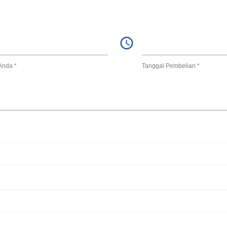
access_time
Anda *
Tanggal Pembelian *